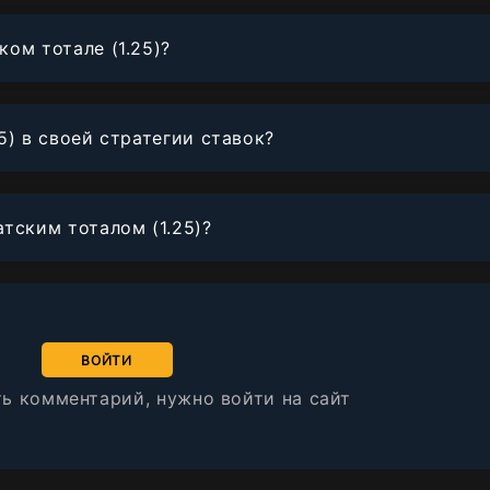
ком тотале (1.25)?
5) в своей стратегии ставок?
атским тоталом (1.25)?
ВОЙТИ
ь комментарий, нужно войти на сайт