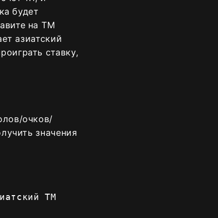
вка будет
тавите на ТМ
ает азиатский
роиграть ставку,
олов/очков/
олучить значения
иатский ТМ