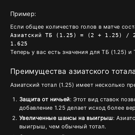
Пример:
Если общее количество голов в матче сост
Азиатский ТБ (
1.25
) = (
2
+
1.25
) /
1.625
Теперь у вас есть значения для ТБ (1.25) и
Преимущества азиатского тотала
Азиатский тотал (1.25) имеет несколько п
Защита от ничьей
: Этот вид ставок поз
добавление 1.25 делает исход более ве
Увеличенные шансы на выигрыш
: Азиат
выигрыш, чем обычный тотал.