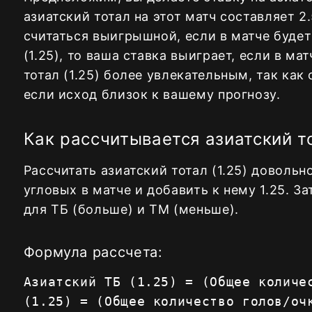
азиатский тотал на этот матч составляет 2.
считаться выигрышной, если в матче будет
(1.25), то ваша ставка выиграет, если в ма
тотал (1.25) более увлекательным, так ка
если исход близок к вашему прогнозу.
Как рассчитывается азиатский то
Рассчитать азиатский тотал (1.25) доволь
угловых в матче и добавить к нему 1.25. З
для ТБ (больше) и ТМ (меньше).
Формула рассчета:
Азиатский ТБ (
1.25
) = (Общее количе
(
1.25
) = (Общее количество голов/о