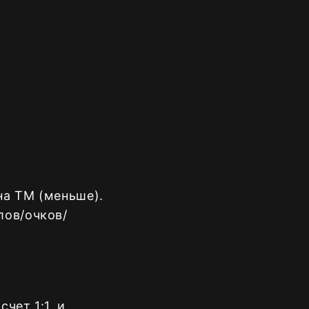
 на ТМ (меньше).
лов/очков/
чет 1:1, и