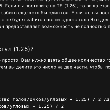
5. Если вы поставите на ТБ (1.25), то ваша ста
 забито еще хотя бы один гол. Если же вы пос
тче не будет забито еще ни одного гола.Это дел
к он предоставляет возможность не полностью п
тал (1.25)?
но просто. Вам нужно взять общее количество г
атем вы делите это число на две части, чтобы п
ство голов/очков/угловых +
1.25
) /
2
Аз
чков/угловых +
1.25
) /
2