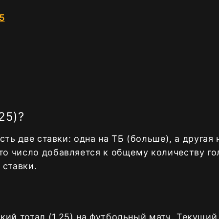
5
25)?
 есть две ставки: одна на ТБ (больше), а другая
Это число добавляется к общему количеству го
 ставки.
ий тотал (1.25) на футбольный матч. Текущий с