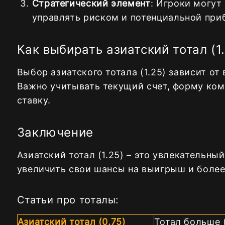
Стратегический элемент
: Игроки могут
управлять риском и потенциальной при
Как выбирать азиатский тотал (1
Выбор азиатского тотала (1.25) зависит от
Важно учитывать текущий счет, форму кома
ставку.
Заключение
Азиатский тотал (1.25) – это увлекательн
увеличить свои шансы на выигрыш и более
Статьи про тоталы:
Азиатский тотал (0.75)
Тотал больше (