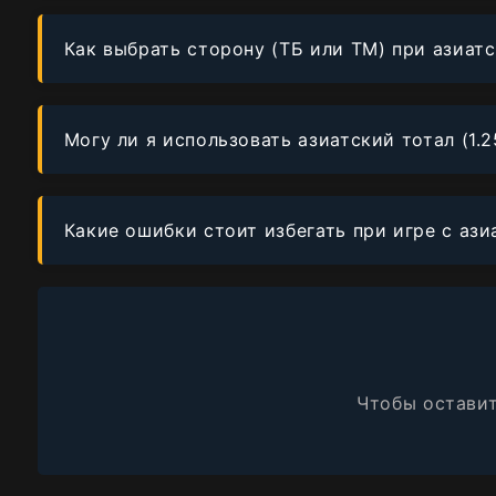
Как выбрать сторону (ТБ или ТМ) при азиатс
Могу ли я использовать азиатский тотал (1.2
Какие ошибки стоит избегать при игре с ази
Чтобы оставит