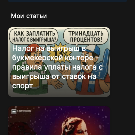
Мои статьи
Налог на выигрыш в
букмекерской конторе –
правила уплаты налога с
выигрыша от ставок на
спорт