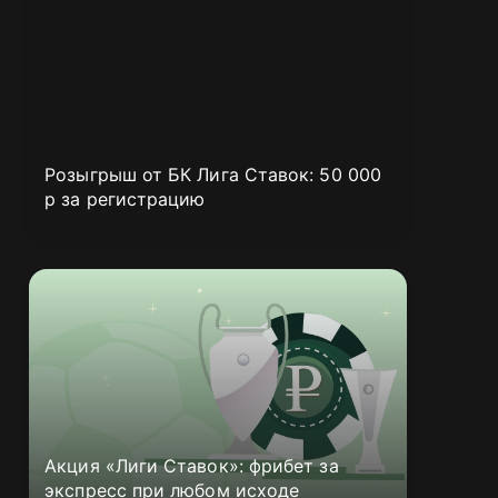
Розыгрыш от БК Лига Ставок: 50 000
р за регистрацию
Акция «Лиги Ставок»: фрибет за
экспресс при любом исходе