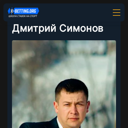
Дмитрий Симонов