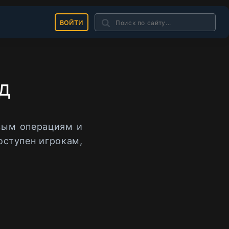
ВОЙТИ
д
овым операциям и
оступен игрокам,