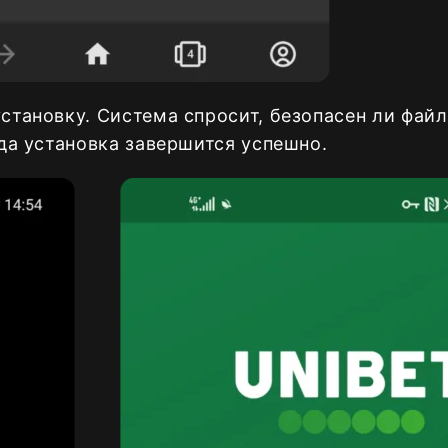
становку. Система спросит, безопасен ли файл
гда установка завершится успешно.