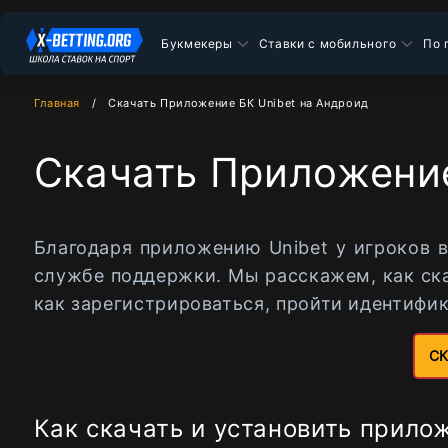
Букмекеры
Ставки с мобильного
По 
Главная
Скачать Приложение БК Unibet на Андроид
Скачать Приложение
Благодаря приложению Unibet у игроков в
службе поддержки. Мы расскажем, как ска
как зарегистрироваться, пройти идентифик
СК
Как скачать и установить прило