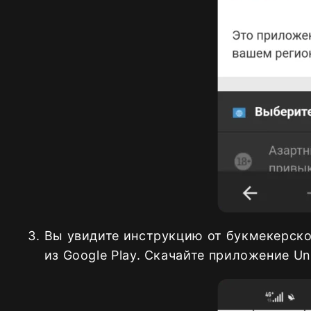
Вы увидите инструкцию от букмекерско
из Google Play. Скачайте приложение Un