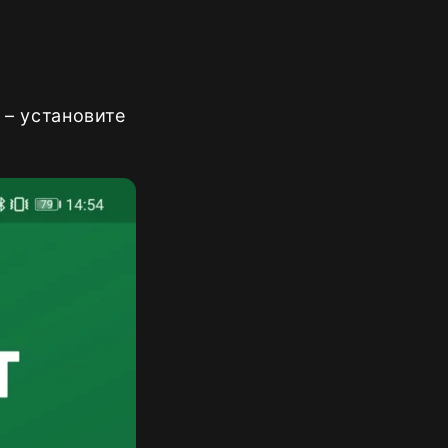
 – установите