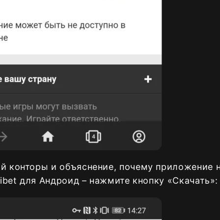
й конторы и объяснение, почему приложение н
ibet для Андроид – нажмите кнопку «Скачать»: