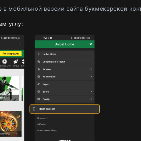
 в мобильной версии сайта букмекерской кон
ем углу: