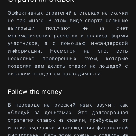
Эффективных стратегий в ставках на скачки
не так много. В этом виде спорта большие
выигрыши получают не за счет
математических расчетов и анализа формы
участников, а с помощью инсайдерской
информации. Несмотря на это, есть
несколько проверенных схем, которые
позволят вам делать ставки на лошадей с
высоким процентом проходимости.
Follow the money
В переводе на русский язык звучит, как
«Следуй за деньгами». Это долгосрочная
стратегия ставок на скачки, требующая от
игрока выдержки и соблюдения финансовой
дисциплины. Суть этой схемы – ставить на