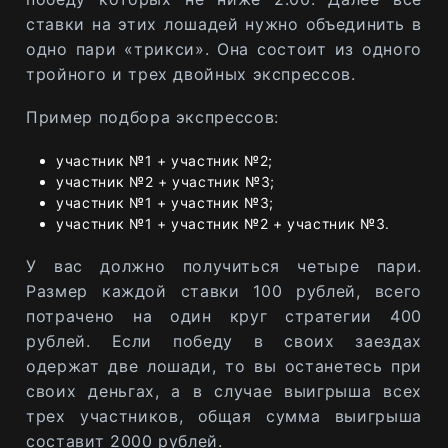
ставки на этих лошадей нужно объединить в
одно пари «трикси». Она состоит из одного
тройного и трех двойных экспрессов.
Пример подбора экспрессов:
участник №1 + участник №2;
участник №2 + участник №3;
участник №1 + участник №3;
участник №1 + участник №2 + участник №3.
У вас должно получиться четыре пари.
Размер каждой ставки 100 рублей, всего
потрачено на один круг стратегии 400
рублей. Если победу в своих заездах
одержат две лошади, то вы останетесь при
своих деньгах, а в случае выигрыша всех
трех участников, общая сумма выигрыша
составит 2000 рублей.