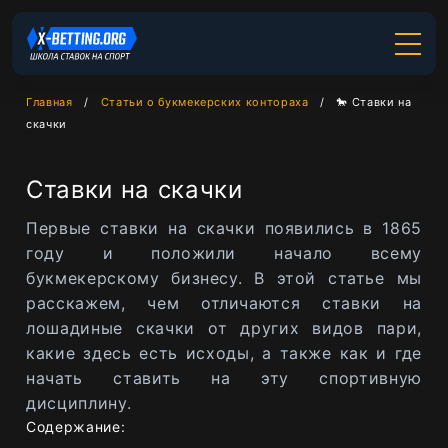
Главная
Статьи о букмекерских конторахa
🐎 Ставки на
скачки
Ставки на скачки
Первые ставки на скачки появились в 1865
году и положили начало всему
букмекерскому бизнесу. В этой статье мы
расскажем, чем отличаются ставки на
лошадиные скачки от других видов пари,
какие здесь есть исходы, а также как и где
начать ставить на эту спортивную
дисциплину.
Содержание: