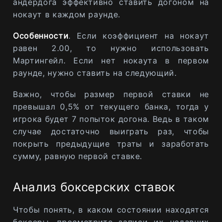
андердога эффективно ставить догоном на
нокаут в каждом раунде.
Особенности
. Если коэффициент на нокаут
равен 2.00, то нужно использовать
Мартингейл. Если нет нокаута в первом
раунде, нужно ставить на следующий.
Важно, чтобы размер первой ставки не
превышал 0,5% от текущего банка, тогда у
игрока будет 7 попыток догона. Ведь в таком
случае достаточно выиграть раз, чтобы
покрыть предыдущие траты и заработать
сумму, равную первой ставке.
Анализ боксерских ставок
Чтобы понять, в каком состоянии находятся