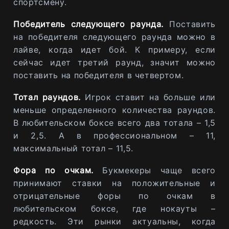
спортсмену.
Победитель следующего раунда.
Поставить
на победителя следующего раунда можно в
лайве, когда идет бой. К примеру, если
сейчас идет третий раунд, значит можно
поставить на победителя в четвертом.
Тотал раундов.
Игрок ставит на больше или
меньше определенного количества раундов.
В любительском боксе всего два тотала – 1,5
и 2,5. А в профессиональном – 11,
максимальный тотал – 11,5.
Фора по очкам.
Букмекеры чаще всего
принимают ставки на положительные и
отрицательные форы по очкам в
любительском боксе, где нокауты –
редкость. Эти рынки актуальны, когда