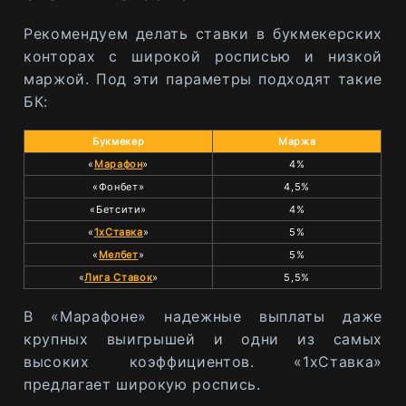
Рекомендуем делать ставки в букмекерских
конторах с широкой росписью и низкой
маржой. Под эти параметры подходят такие
БК:
Букмекер
Маржа
«
Марафон
»
4%
«Фонбет»
4,5%
«Бетсити»
4%
«
1хСтавка
»
5%
«
Мелбет
»
5%
«
Лига Ставок
»
5,5%
В «Марафоне» надежные выплаты даже
крупных выигрышей и одни из самых
высоких коэффициентов. «1хСтавка»
предлагает широкую роспись.