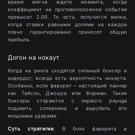
время матча ждите момента, когда
коэффициент на противоположное событие
превысит 2.00. То есть, получится вилка,
когда ставки равными долями на каждое
плечо гарантированно приносят общую
прибыль.
Догон на нокаут
Когда на ринге сходятся сильный боксер и
андердог, всегда есть вероятность нокаута.
Особенно, если фаворит – настоящий панчер
как Тайсон, Джошуа или Форман. Такие
боксеры стараются с первого раунда
подавить соперника и вырубить его
мощными ударами.
Суть стратегии
. В боях фаворита и