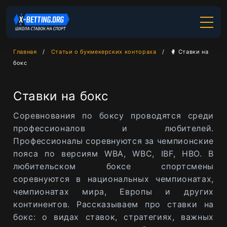
Главная
Статьи о букмекерских конторахa
🥊 Ставки на
бокс
Ставки на бокс
Соревнования по боксу проводятся среди
профессионалов и любителей.
Профессионалы соревнуются за чемпионские
пояса по версиям WBA, WBC, IBF, HBO. В
любительском боксе спортсмены
соревнуются в национальных чемпионатах,
чемпионатах мира, Европы и других
континентов. Рассказываем про ставки на
бокс: о видах ставок, стратегиях, важных