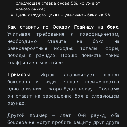
следующая ставка снова 5%, но уже от
нового банка;
Цель каждого цикла – увеличить банк на 5%.
Как ставить по Оскару Грайнду на бокс
.
Учитывая требование к коэффициентам,
необходимо ставить на бокс на
равновероятные исходы: тоталы, форы,
победы в раундах. Проще поймать такие
коэффициенты в лайве.
Примеры
. Игрок анализирует шансы
боксеров и видит явное преимущество
одного из них – скоро будет нокаут. Поэтому
он ставит на завершение боя в следующем
раунде.
Другой пример – идет 10-й раунд, оба
боксера не могут пробить защиту друг друга