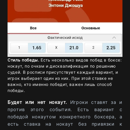
Стиль победы.
Есть несколько видов побед в боксе:
нокаут, по очкам и дисквалификация по решению
судей. В росписи присутствует каждый вариант, и
игрок выбирает один из них. При этой ставке не
важно, кто именно победит, важен лишь способ
победы.
Будет или нет нокаут.
Игроки ставят за и
против этого события. Есть вариант с
победой нокаутом конкретного боксера, а
есть ставка на нокаут без привязки к