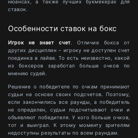
нюансах, а также лучших букмекерах для
ставок.
Особенности ставок на бокс
Игрок не знает счет
. Отличие бокса от
других дисциплин – игроку не доступен счет
поединка в лайве. То есть неизвестно, какой
из боксеров заработал больше очков по
мнению судей.
Решение о победителе по очкам принимают
судьи на основе своих подсчетов. Поэтому,
если закончились все раунды, а победитель
не определен, судьи подсчитывают очки и
объявляют победителя. У кого больше очков,
тот и выиграл. К этому моменту зрителям
недоступны результаты по всем раундам.