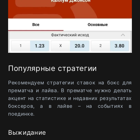
Популярные стратегии
Рекомендуем стратегии ставок на бокс для
прематча и лайва. В прематче нужно делать
акцент на статистике и недавних результатах
боксеров, а в лайве – на событиях в
поединке.
Выжидание