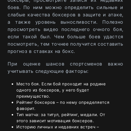
боксеры, просмотрите записи их недавних
боев. По ним можно определить сильные и
слабые качества боксеров в защите и атаке,
а также уровень выносливости. Полезно
просмотреть видео последнего очного боя,
если такой был. Чем больше боев удастся
посмотреть, тем точнее получится составить
прогноз в ставках на бокс.
При оценке шансов спортсменов важно
учитывать следующие факторы:
Место боя. Если бой проходит на родине
одного из боксеров, у него будет
преимущество.
Рейтинг боксеров – по нему определяется
фаворит.
Тип матча: за титул, рейтинг, медали. От
этого зависит мотивация боксеров.
Историю личных и недавних встреч –