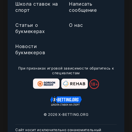
Школа ставок на
Написать
спорт
сообщение
Статьи о
О нас
букмекерах
Новости
букмекеров
При признаках игровой зависимости обратитесь к
специалистам
© 2026 X-BETTING.ORG
Сайт носит исключительно ознакомительный