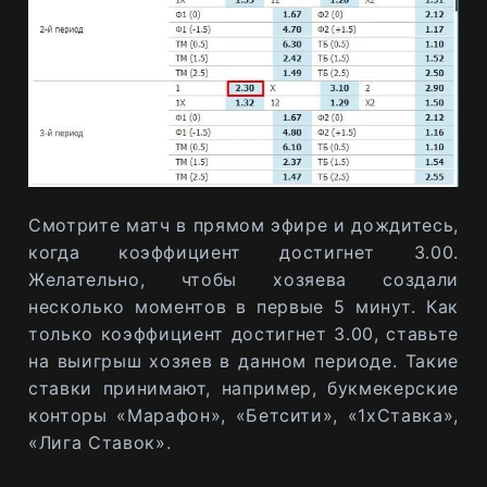
Смотрите матч в прямом эфире и дождитесь,
когда коэффициент достигнет 3.00.
Желательно, чтобы хозяева создали
несколько моментов в первые 5 минут. Как
только коэффициент достигнет 3.00, ставьте
на выигрыш хозяев в данном периоде. Такие
ставки принимают, например, букмекерские
конторы «Марафон», «Бетсити», «1хСтавка»,
«Лига Ставок».