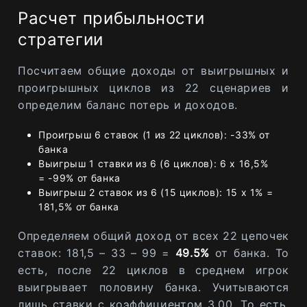
Расчет прибыльности
стратегии
Посчитаем общие доходы от выигрышных и
проигрышных циклов из 22 сценариев и
определим баланс потерь и доходов.
Проигрыш 6 ставок (1 из 22 циклов): -33% от
банка
Выигрыш 1 ставки из 6 (6 циклов): 6 х 16,5%
= -99% от банка
Выигрыш 2 ставок из 6 (15 циклов): 15 х 1% =
181,5% от банка
Определяем общий доход от всех 22 цепочек
ставок: 181,5 – 33 – 99 =
49.5%
от банка. То
есть, после 22 циклов в среднем игрок
выигрывает половину банка. Учитываются
лишь ставки с коэффициентом 3.00. То есть,