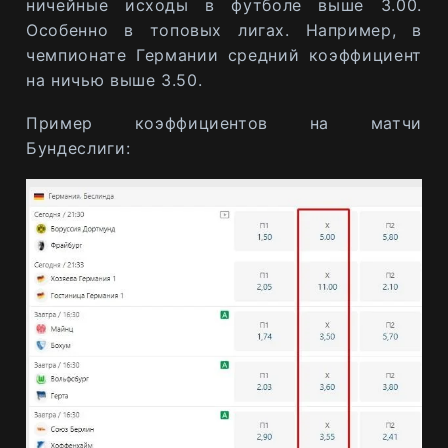
ничейные исходы в футболе выше 3.00.
Особенно в топовых лигах. Например, в
чемпионате Германии средний коэффициент
на ничью выше 3.50.
Пример коэффициентов на матчи
Бундеслиги: