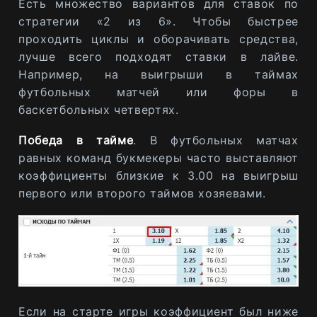
Есть множество вариантов для ставок по
стратегии «2 из 6». Чтобы быстрее
проходить циклы и оборачивать средства,
лучше всего подходят ставки в лайве.
Например, на выигрыши в таймах
футбольных матчей или форы в
баскетбольных четвертях.
Победа в тайме
. В футбольных матчах
равных команд букмекеры часто выставляют
коэффициенты близкие к 3.00 на выигрыш
первого или второго таймов хозяевами.
Если на старте игры коэффициент был ниже