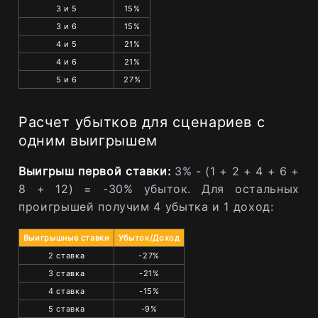
3 и 5
15%
3 и 6
15%
4 и 5
21%
4 и 6
21%
5 и 6
27%
Расчет убытков для сценариев с
одним выигрышем
Выигрыш первой ставки:
3% - (1 + 2 + 4 + 6 +
8 + 12) = -30% убыток. Для остальных
проигрышей получим 4 убытка и 1 доход:
Выигрышные ставки
Убыток/Доход
2 ставка
-27%
3 ставка
-21%
4 ставка
-15%
5 ставка
-9%