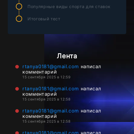
Популярные виды спорта для ставок
Итоговый тест
Лента
rtanya0181@gmail.com
написал
комментарий
15 сентября 2025 в 12:59
rtanya0181@gmail.com
написал
комментарий
15 сентября 2025 в 12:58
rtanya0181@gmail.com
написал
комментарий
15 сентября 2025 в 12:58
rtanya0181@gmail.com
написал