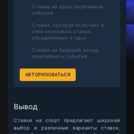
Ставка на одно спортивное
событие
Ставка, которая включает в
себя несколько ставок,
объединенных в одну
Ставка на будущий исход
спортивного события
АВТОРИЗОВАТЬСЯ
Вывод
Ставки на спорт предлагают широкий
выбор и различные варианты ставок.