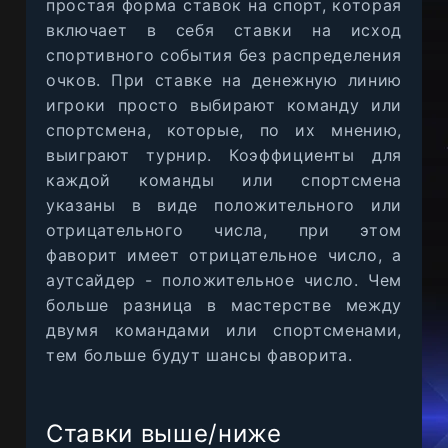
простая форма ставок на спорт, которая
включает в себя ставки на исход
спортивного события без распределения
очков. При ставке на денежную линию
игроки просто выбирают команду или
спортсмена, которые, по их мнению,
выиграют турнир. Коэффициенты для
каждой команды или спортсмена
указаны в виде положительного или
отрицательного числа, при этом
фаворит имеет отрицательное число, а
аутсайдер - положительное число. Чем
больше разница в мастерстве между
двумя командами или спортсменами,
тем больше будут шансы фаворита.
Ставки выше/ниже