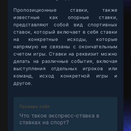
Пропозиционные ставки, также
известные как опорные ставки,
представляют собой вид спортивных
ставок, который включает в себя ставки
на конкретные исходы, которые
напрямую не связаны с окончательным
счетом игры. Ставки на реквизит можно
делать на различные события, включая
выступления отдельных игроков или
команд, исход конкретной игры и
другое.
Проверь себя
Что такое экспресс-ставка в
ставках на спорт?