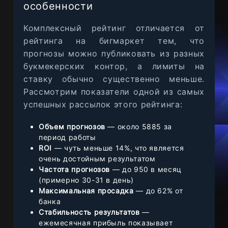
особенности
Комплексный рейтинг отличается от
рейтинга на бигмаркет тем, что
прогнозы можно публиковать из разных
букмекерских контор, а лимиты на
ставку обычно существенно меньше.
Рассмотрим показатели одной из самых
успешных рассылок этого рейтинга:
Объем прогнозов
— около 5885 за
период работы
ROI
— чуть меньше 14%, что является
очень достойным результатом
Частота прогнозов
— до 950 в месяц
(примерно 30-31 в день)
Максимальная просадка
— до 62% от
банка
Стабильность результатов
—
ежемесячная прибыль показывает