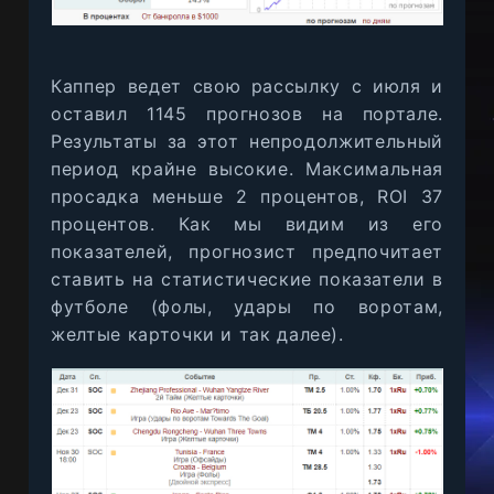
Каппер ведет свою рассылку с июля и
оставил 1145 прогнозов на портале.
Результаты за этот непродолжительный
период крайне высокие. Максимальная
просадка меньше 2 процентов, ROI 37
процентов. Как мы видим из его
показателей, прогнозист предпочитает
ставить на статистические показатели в
футболе (фолы, удары по воротам,
желтые карточки и так далее).