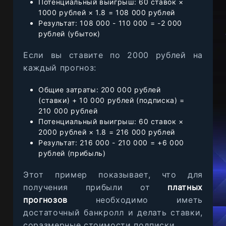
Потенциальный выигрыш: 60 ставок ×
1000 рублей × 1.8 = 108 000 рублей
Результат: 108 000 - 110 000 = -2 000
рублей (убыток)
Если вы ставите по 2000 рублей на
каждый прогноз:
Общие затраты: 200 000 рублей
(ставки) + 10 000 рублей (подписка) =
210 000 рублей
Потенциальный выигрыш: 60 ставок ×
2000 рублей × 1.8 = 216 000 рублей
Результат: 216 000 - 210 000 = +6 000
рублей (прибыль)
Этот пример показывает, что для
получения прибыли от
платных
прогнозов
необходимо иметь
достаточный банкролл и делать ставки,
соразмерные стоимости подписки.