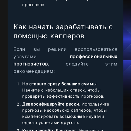
прогнозов
Как начать зарабатывать с
помощью капперов
Если вы решили воспользоваться
услугами
профессиональных
прогнозистов
, следуйте этим
рекомендациям:
Не ставьте сразу большие суммы
.
Начните с небольших ставок, чтобы
проверить эффективность прогнозов.
Диверсифицируйте риски
. Используйте
прогнозы нескольких капперов, чтобы
компенсировать возможные неудачи
одного успехами другого.
Контролируйте банкролл
. Никогда не