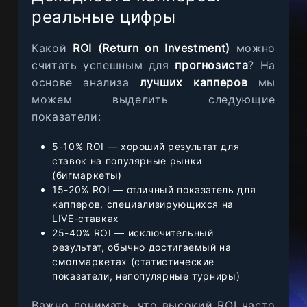
реальные цифры
Какой
ROI (Return on Investment)
можно
считать успешным для
прогнозиста
? На
основе анализа
лучших капперов
мы
можем выделить следующие
показатели:
5-10% ROI — хороший результат для
ставок на популярные рынки
(бигмаркеты)
15-20% ROI — отличный показатель для
капперов, специализирующихся на
LIVE-ставках
25-40% ROI — исключительный
результат, обычно достигаемый на
смолмаркетах (статистические
показатели, непопулярные турниры)
Важно понимать, что высокий ROI часто