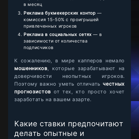
в месяц
Реклама букмекерских контор
—
комиссия 15-50% с проигрышей
привлеченных игроков
Реклама в социальных сетях
— в
зависимости от количества
подписчиков
К сожалению, в мире капперов немало
мошенников
, которые зарабатывают на
доверчивости неопытных игроков.
Поэтому важно уметь отличать
честных
прогнозистов
от тех, кто просто хочет
заработать на вашем азарте.
Какие ставки предпочитают
делать опытные и