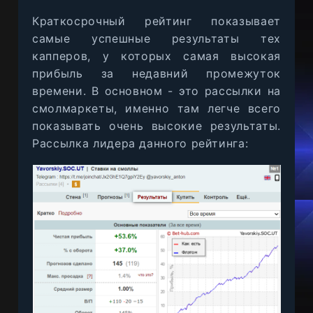
Краткосрочный рейтинг показывает
самые успешные результаты тех
капперов, у которых самая высокая
прибыль за недавний промежуток
времени. В основном - это рассылки на
смолмаркеты, именно там легче всего
показывать очень высокие результаты.
Рассылка лидера данного рейтинга: