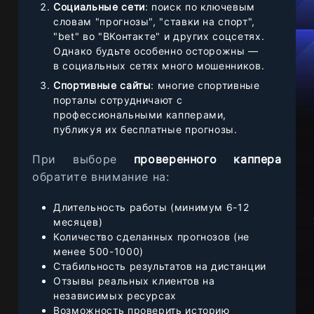
Социальные сети
: поиск по ключевым
словам "прогнозы", "ставки на спорт",
"bet" во "ВКонтакте" и других соцсетях.
Однако будьте особенно осторожны —
в социальных сетях много мошенников.
Спортивные сайты
: многие спортивные
порталы сотрудничают с
профессиональными капперами,
публикуя их бесплатные прогнозы.
При выборе
проверенного каппера
обратите внимание на:
Длительность работы (минимум 6-12
месяцев)
Количество сделанных прогнозов (не
менее 500-1000)
Стабильность результатов на дистанции
Отзывы реальных клиентов на
независимых ресурсах
Возможность проверить историю