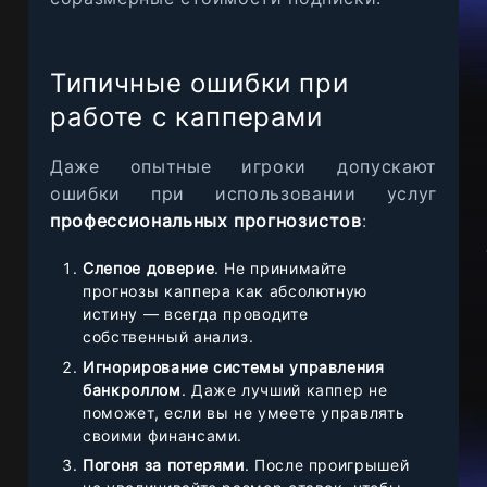
Типичные ошибки при
работе с капперами
Даже опытные игроки допускают
ошибки при использовании услуг
профессиональных прогнозистов
:
Слепое доверие
. Не принимайте
прогнозы каппера как абсолютную
истину — всегда проводите
собственный анализ.
Игнорирование системы управления
банкроллом
. Даже лучший каппер не
поможет, если вы не умеете управлять
своими финансами.
Погоня за потерями
. После проигрышей