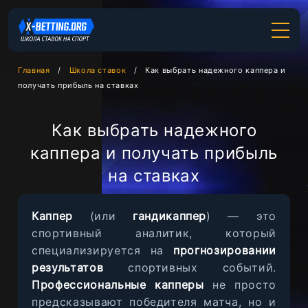
Главная
Школа ставок
Как выбрать надежного каппера и
получать прибыль на ставках
Как выбрать надежного
каппера и получать прибыль
на ставках
Каппер
(или
гандикаппер
) — это
спортивный аналитик, который
специализируется на
прогнозировании
результатов
спортивных событий.
Профессиональные капперы
не просто
предсказывают победителя матча, но и