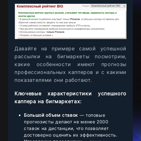
Давайте на примере самой успешной
рассылки на бигмаркеты посмотрим,
какие особенности имеют прогнозы
профессиональных капперов и с какими
показателями они работают.
Ключевые характеристики успешного
каппера на бигмаркетах:
Большой объем ставок
— топовые
прогнозисты делают не менее 2000
ставок на дистанции, что позволяет
достоверно оценить их эффективность.