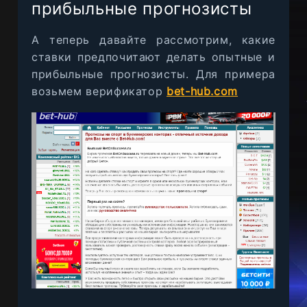
прибыльные прогнозисты
А теперь давайте рассмотрим, какие
ставки предпочитают делать опытные и
прибыльные прогнозисты. Для примера
возьмем верификатор
bet-hub.com