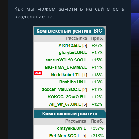
Как мы можем заметить на сайте есть
разделение на: