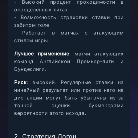
- Высокий процент проходимости в
определенных лигах
- Возможность страховки ставки при
забитом голе
- Работает в матчах с атакующим
стилем игры
Лучшее применение
: матчи атакующих
команд Английской Премьер-лиги и
Бундеслиги.
Риск
: высокий. Регулярные ставки на
ничейный результат или против него на
дистанции могут быть убыточны из-за
точной оценки букмекерами
вероятности этого исхода.
2. Стратегия Догон