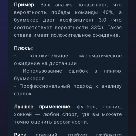
Пример
: Ваш анализ показывает, что
вероятность победы команды 40%, а
букмекер дает коэффициент 3.0 (что
соответствует вероятности 33%). Такая
ставка имеет положительное ожидание.
Плюсы
:
- Положительное математическое
ожидание на дистанции
- Использование ошибок в линиях
букмекеров
- Профессиональный подход к анализу
ставок
Лучшее применение
: футбол, теннис,
хоккей — любой спорт, где вы можете
точно оценить вероятности.
Риск
: средний, требует глубокого