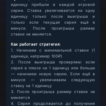
единицу прибыли в каждой игровой
серии. Ставка увеличивается на одну
единицу только после выигрыша и
только если текущая серия ещё в
минусе. После проигрыша размер
ставки не меняется.
Как работает стратегия:
1. Начинаем с минимальной ставки (1
единица, например 100₽)
2. После выигрыша проверяем: если
серия в плюсе на 1 единицу или больше
— начинаем новую серию. Если ещё в
минусе — увеличиваем следующую
ставку на 1 единицу
3. После проигрыша размер ставки не
меняется
4. Серия продолжается до получения