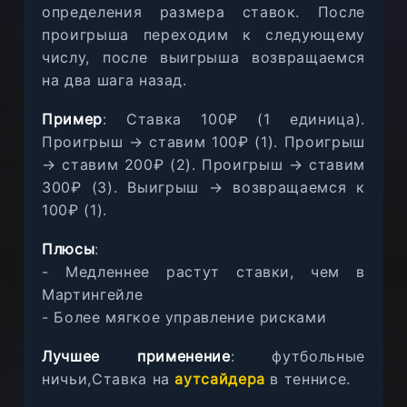
определения размера ставок. После
проигрыша переходим к следующему
числу, после выигрыша возвращаемся
на два шага назад.
Пример
: Ставка 100₽ (1 единица).
Проигрыш → ставим 100₽ (1). Проигрыш
→ ставим 200₽ (2). Проигрыш → ставим
300₽ (3). Выигрыш → возвращаемся к
100₽ (1).
Плюсы
:
- Медленнее растут ставки, чем в
Мартингейле
- Более мягкое управление рисками
Лучшее применение
: футбольные
ничьи,Ставка на
аутсайдера
в теннисе.