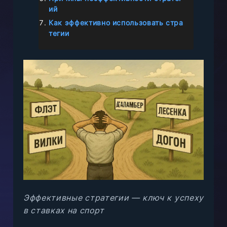
ий
Как эффективно использовать стра
тегии
Эффективные стратегии — ключ к успеху
в ставках на спорт