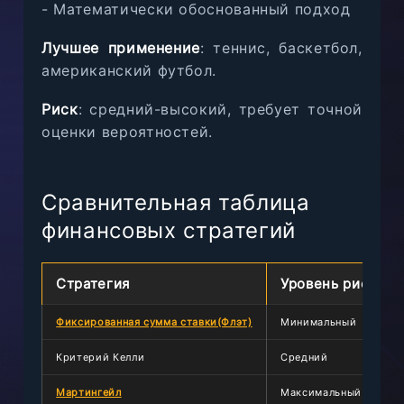
- Математически обоснованный подход
Лучшее применение
: теннис, баскетбол,
американский футбол.
Риск
: средний-высокий, требует точной
оценки вероятностей.
Сравнительная таблица
финансовых стратегий
Стратегия
Уровень риска
Фиксированная сумма ставки(Флэт)
Минимальный
Критерий Келли
Средний
Мартингейл
Максимальный