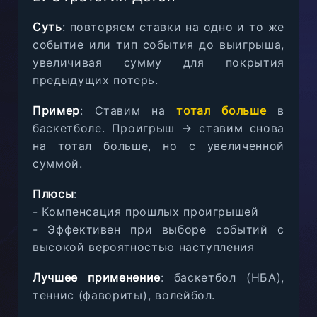
Суть
: повторяем ставки на одно и то же
событие или тип события до выигрыша,
увеличивая сумму для покрытия
предыдущих потерь.
Пример
: Ставим на
тотал больше
в
баскетболе. Проигрыш → ставим снова
на тотал больше, но с увеличенной
суммой.
Плюсы
:
- Компенсация прошлых проигрышей
- Эффективен при выборе событий с
высокой вероятностью наступления
Лучшее применение
: баскетбол (НБА),
теннис (фавориты), волейбол.