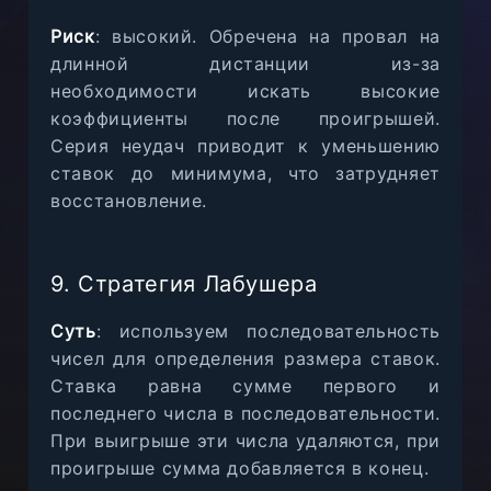
Риск
: высокий. Обречена на провал на
длинной дистанции из-за
необходимости искать высокие
коэффициенты после проигрышей.
Серия неудач приводит к уменьшению
ставок до минимума, что затрудняет
восстановление.
9. Стратегия Лабушера
Суть
: используем последовательность
чисел для определения размера ставок.
Ставка равна сумме первого и
последнего числа в последовательности.
При выигрыше эти числа удаляются, при
проигрыше сумма добавляется в конец.