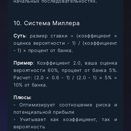
начальных последовательностях.
10. Система Миллера
Суть
: размер ставки = (коэффициент ×
оценка вероятности - 1) / (коэффициент
- 1) × процент от банка.
Пример
: Коэффициент 2.0, ваша оценка
вероятности 60%, процент от банка 5%.
Расчет: (2.0 × 0.6 - 1) / (2.0 - 1) × 5% =
10% от банка.
Плюсы
:
- Оптимизирует соотношение риска и
потенциальной прибыли
- Учитывает как коэффициент, так и
вероятность