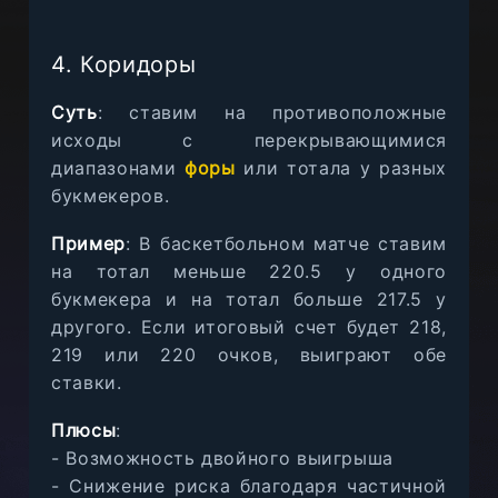
4. Коридоры
Суть
: ставим на противоположные
исходы с перекрывающимися
диапазонами
форы
или тотала у разных
букмекеров.
Пример
: В баскетбольном матче ставим
на тотал меньше 220.5 у одного
букмекера и на тотал больше 217.5 у
другого. Если итоговый счет будет 218,
219 или 220 очков, выиграют обе
ставки.
Плюсы
:
- Возможность двойного выигрыша
- Снижение риска благодаря частичной