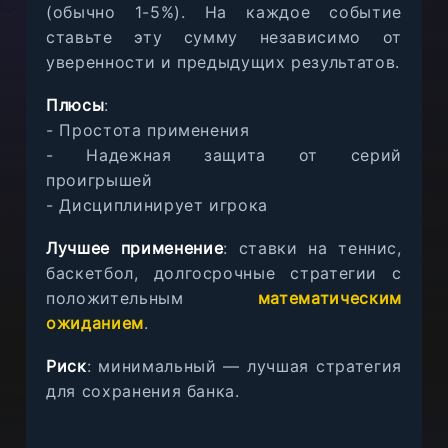
(обычно 1-5%). На каждое событие
ставьте эту сумму независимо от
уверенности и предыдущих результатов.
Плюсы
:
- Простота применения
- Надежная защита от серий
проигрышей
- Дисциплинирует игрока
Лучшее применение
: ставки на теннис,
баскетбол, долгосрочные стратегии с
положительным
математическим
ожиданием
.
Риск
: минимальный — лучшая стратегия
для сохранения банка.