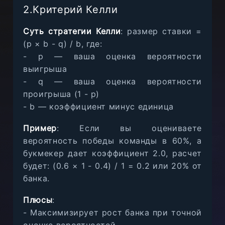
2.Критерий Келли
Суть стратегии Келли
: размер ставки =
(p × b - q) / b, где:
- p — ваша оценка вероятности
выигрыша
- q — ваша оценка вероятности
проигрыша (1 - p)
- b — коэффициент минус единица
Пример
: Если вы оцениваете
вероятность победы команды в 60%, а
букмекер дает коэффициент 2.0, расчет
будет: (0.6 × 1 - 0.4) / 1 = 0.2 или 20% от
банка.
Плюсы
:
- Максимизирует рост банка при точной
оценке вероятностей