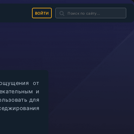
ВОЙТИ
 ощущения от
лекательным и
ользовать для
 хеджирования