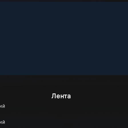
Лента
ий
ий