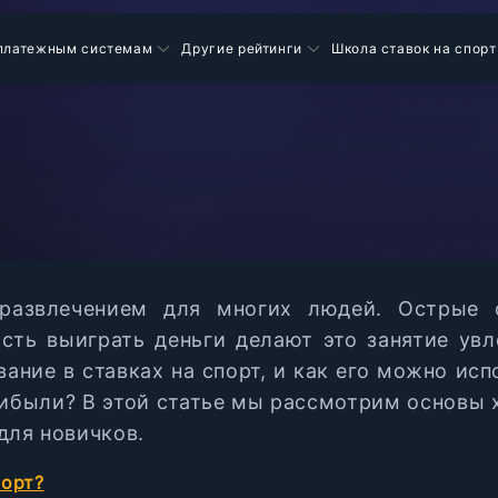
платежным системам
Другие рейтинги
Школа ставок на спорт
 развлечением для многих людей. Острые
сть выиграть деньги делают это занятие ув
ние в ставках на спорт, и как его можно исп
ибыли? В этой статье мы рассмотрим основы
для новичков.
порт?