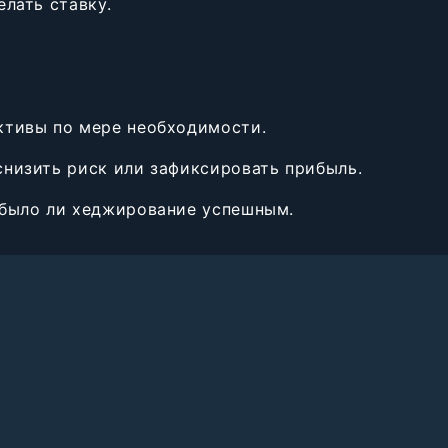
елать ставку.
ктивы по мере необходимости.
снизить риск или зафиксировать прибыль.
 было ли хеджирование успешным.