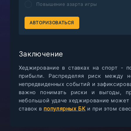
Повышение азарта игры
АВТОРИЗОВАТЬСЯ
Заключение
Хеджирование в ставках на спорт - 
прибыли. Распределяя риск между н
непредвиденных событий и зафиксиров
важно понимать риски и выгоды, пр
небольшой удаче хеджирование может 
ставок в
популярных БК
и при этом свес