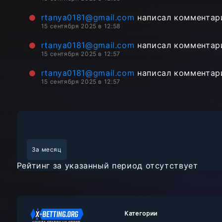
rtanya0181@gmail.com
написал комментар
15 сентября 2025 в 12:58
rtanya0181@gmail.com
написал комментар
15 сентября 2025 в 12:57
rtanya0181@gmail.com
написал комментар
15 сентября 2025 в 12:57
За месяц
Рейтинг за указанный период отсутствует
Категории