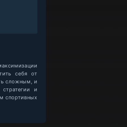
максимизации
тить себя от
ть сложным, и
 стратегии и
ом спортивных