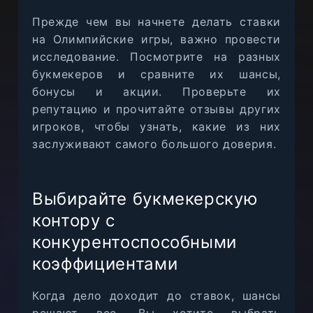
Прежде чем вы начнете делать ставки
на Олимпийские игры, важно провести
исследование. Посмотрите на разных
букмекеров и сравните их шансы,
бонусы и акции. Проверьте их
репутацию и прочитайте отзывы других
игроков, чтобы узнать, какие из них
заслуживают самого большого доверия.
Выбирайте букмекерскую
контору с
конкурентоспособными
коэффициентами
Когда дело доходит до ставок, шансы