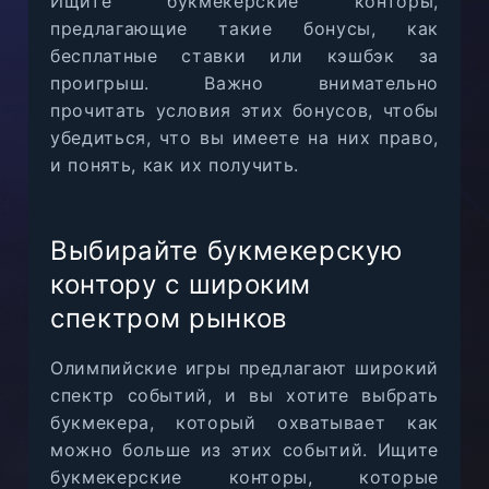
Ищите букмекерские конторы,
предлагающие такие бонусы, как
бесплатные ставки или кэшбэк за
проигрыш. Важно внимательно
прочитать условия этих бонусов, чтобы
убедиться, что вы имеете на них право,
и понять, как их получить.
Выбирайте букмекерскую
контору с широким
спектром рынков
Олимпийские игры предлагают широкий
спектр событий, и вы хотите выбрать
букмекера, который охватывает как
можно больше из этих событий. Ищите
букмекерские конторы, которые