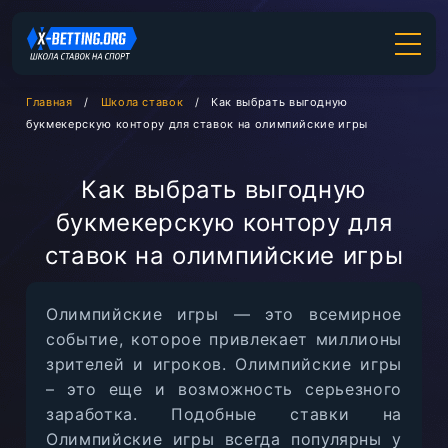
Главная
Школа ставок
Как выбрать выгодную
букмекерскую контору для ставок на олимпийские игры
Как выбрать выгодную
букмекерскую контору для
ставок на олимпийские игры
Олимпийские игры — это всемирное
событие, которое привлекает миллионы
зрителей и игроков. Олимпийские игры
– это еще и возможность серьезного
заработка. Подобные ставки на
Олимпийские игры всегда популярны у