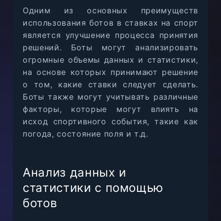
Одним из основных преимуществ
использования ботов в ставках на спорт
является улучшение процесса принятия
решений. Боты могут анализировать
огромные объемы данных и статистики,
на основе которых принимают решение
о том, какие ставки следует сделать.
Боты также могут учитывать различные
факторы, которые могут влиять на
исход спортивного события, такие как
погода, состояние поля и т.д.
Анализ данных и
статистики с помощью
ботов