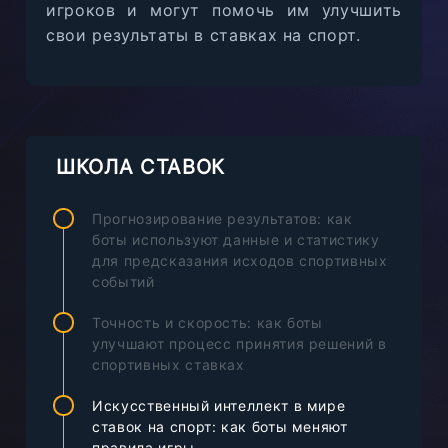
игроков и могут помочь им улучшить
свои результаты в ставках на спорт.
ШКОЛА СТАВОК
Прогнозирование результатов: как
боты используют данные и статистику
для предсказания исходов спортивных
событий
Точность и скорость: как боты
улучшают процесс принятия решений в
спортивных ставках
Искусственный интеллект в мире
ставок на спорт: как боты меняют
правила игры