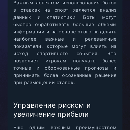
Важным аспектом использования ботов
в ставках на спорт является анализ
данных и статистики. Боты могут
быстро обрабатывать большие объемы
информации и на основе этого выделять
наиболее важные и релевантные
показатели, которые могут влиять на
исход спортивного события. Это
позволяет игрокам получать более
точные и обоснованные прогнозы и
принимать более осознанные решения
при размещении ставок.
Управление риском и
увеличение прибыли
Еще одним важным преимуществом