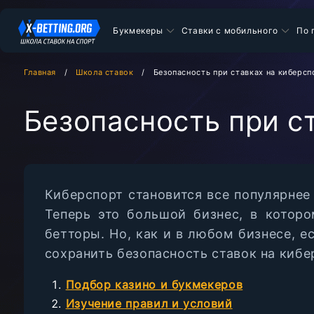
Букмекеры
Ставки с мобильного
По 
Главная
Школа ставок
Безопасность при ставках на киберсп
Безопасность при с
Киберспорт становится все популярнее
Теперь это большой бизнес, в которо
бетторы. Но, как и в любом бизнесе, е
сохранить безопасность ставок на кибе
Подбор казино и букмекеров
Изучение правил и условий