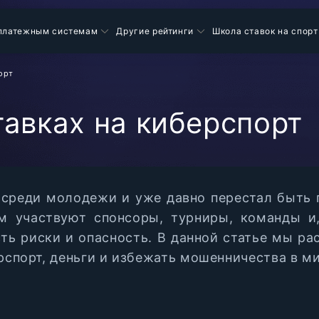
платежным системам
Другие рейтинги
Школа ставок на спорт
орт
тавках на киберспорт
 среди молодежи и уже давно перестал быть 
м участвуют спонсоры, турниры, команды и
сть риски и опасность. В данной статье мы ра
рспорт, деньги и избежать мошенничества в ми