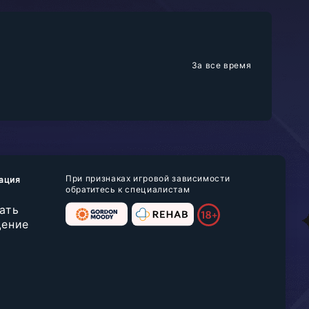
За все время
При признаках игровой зависимости
ация
обратитесь к специалистам
ать
ение