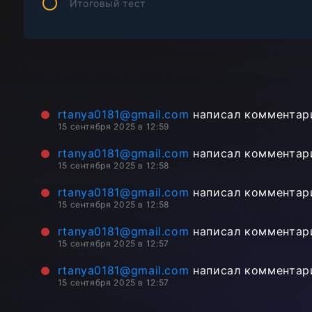
Итоговый тест
rtanya0181@gmail.com
написал комментар
15 сентября 2025 в 12:59
rtanya0181@gmail.com
написал комментар
15 сентября 2025 в 12:58
rtanya0181@gmail.com
написал комментар
15 сентября 2025 в 12:58
rtanya0181@gmail.com
написал комментар
15 сентября 2025 в 12:57
rtanya0181@gmail.com
написал комментар
15 сентября 2025 в 12:57