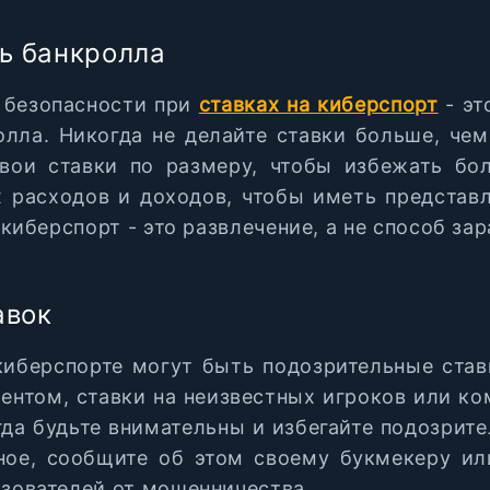
ль банкролла
 безопасности при
ставках на киберспорт
- эт
олла. Никогда не делайте ставки больше, че
свои ставки по размеру, чтобы избежать бо
х расходов и доходов, чтобы иметь представ
 киберспорт - это развлечение, а не способ зар
авок
киберспорте могут быть подозрительные став
ентом, ставки на неизвестных игроков или ко
гда будьте внимательны и избегайте подозрите
ное, сообщите об этом своему букмекеру ил
ьзователей от мошенничества.