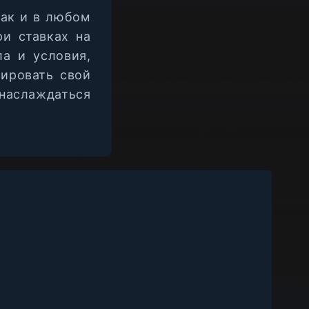
как и в любом
ри ставках на
ла и условия,
лировать свой
наслаждаться