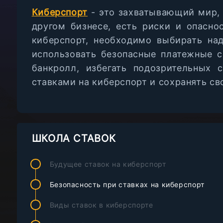
Киберспорт
- это захватывающий мир, 
другом бизнесе, есть риски и опасно
киберспорт, необходимо выбирать над
использовать безопасные платежные с
банкролл, избегать подозрительных 
ставками на киберспорт и сохранять св
ШКОЛА СТАВОК
Будущее ставок на киберспорт
Безопасность при ставках на киберспорт
Виды ставок в киберспорте