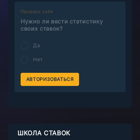
Проверь себя
Нужно ли вести статистику
своих ставок?
Да
Нет
АВТОРИЗОВАТЬСЯ
ШКОЛА СТАВОК