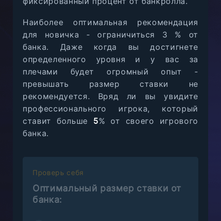
фиксированный процент от банкролла.
Наиболее оптимальная рекомендация
для новичка - ограничиться 3 % от
банка. Даже когда вы достигнете
определенного уровня и у вас за
плечами будет огромный опыт -
превышать размер ставки не
рекомендуется. Вряд ли вы увидите
профессионального игрока, который
ставит больше
5
% от своего игрового
банка.
Проверь себя
Оптимальный размер ставки от
банка: