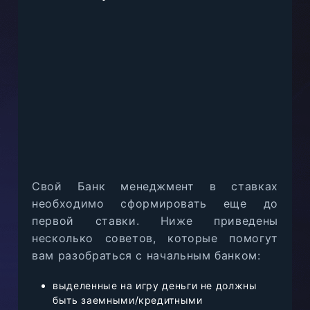
Свой Банк менеджмент в ставках
необходимо сформировать еще до
первой ставки. Ниже приведены
несколько советов, которые помогут
вам разобраться с начальным банком:
выделенные на игру деньги не должны
быть заемными/кредитными