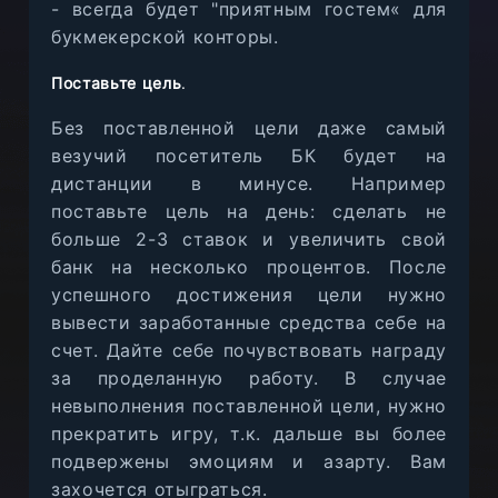
- всегда будет "приятным гостем« для
букмекерской конторы.
Поставьте цель
.
Без поставленной цели даже самый
везучий посетитель БК будет на
дистанции в минусе. Например
поставьте цель на день: сделать не
больше 2-3 ставок и увеличить свой
банк на несколько процентов. После
успешного достижения цели нужно
вывести заработанные средства себе на
счет. Дайте себе почувствовать награду
за проделанную работу. В случае
невыполнения поставленной цели, нужно
прекратить игру, т.к. дальше вы более
подвержены эмоциям и азарту. Вам
захочется отыграться.