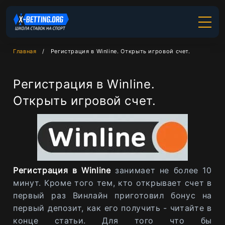
Главная
Регистрация в Winline. Открыть игровой счет.
Регистрация в Winline.
Открыть игровой счет.
Регистрация в Winline
занимает не более 10
минут. Кроме того тем, кто открывает счет в
первый раз Винлайн приготовил бонус на
первый депозит, как его получить - читайте в
конце статьи. Для того что бы