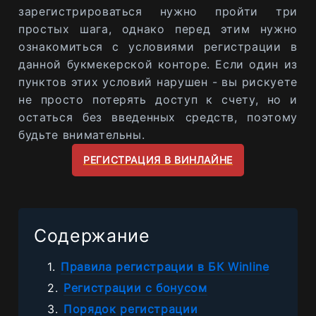
зарегистрироваться нужно пройти три
простых шага, однако перед этим нужно
ознакомиться с условиями регистрации в
данной букмекерской конторе. Если один из
пунктов этих условий нарушен - вы рискуете
не просто потерять доступ к счету, но и
остаться без введенных средств, поэтому
будьте внимательны.
РЕГИСТРАЦИЯ В ВИНЛАЙНЕ
Содержание
Правила регистрации в БК Winline
Регистрации с бонусом
Порядок регистрации