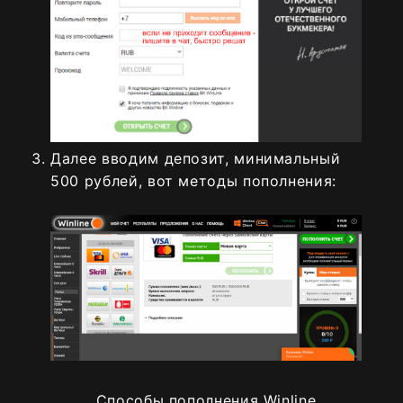
Далее вводим депозит, минимальный
500 рублей, вот методы пополнения:
Способы пополнения Winline