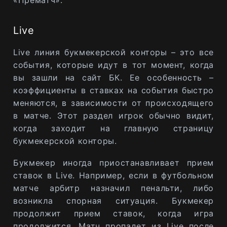
«Прематч».
Live
Live линия букмекерской конторы – это все
события, которые идут в тот момент, когда
вы зашли на сайт БК. Ее особенность –
коэффициенты в ставках на события быстро
меняются, в зависимости от происходящего
в матче. Этот раздел игрок обычно видит,
когда заходит на главную страницу
букмекерской конторы.
Букмекер иногда приостанавливает прием
ставок в Live. Например, если в футбольном
матче арбитр назначил пенальти, либо
возникла спорная ситуация. Букмекер
продолжит прием ставок, когда игра
продолжится. Матч пропадет из Live после