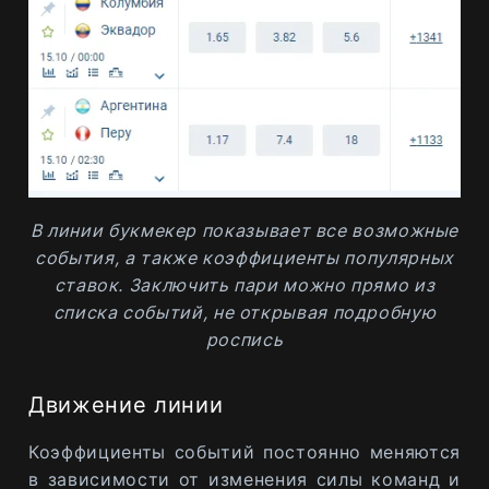
В линии букмекер показывает все возможные
события, а также коэффициенты популярных
ставок. Заключить пари можно прямо из
списка событий, не открывая подробную
роспись
Движение линии
Коэффициенты событий постоянно меняются
в зависимости от изменения силы команд и