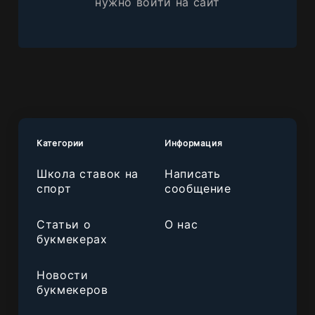
нужно войти на сайт
Категории
Информация
Школа ставок на
Написать
спорт
сообщение
Статьи о
О нас
букмекерах
Новости
букмекеров