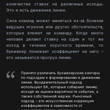
количества ставок на различные исходы.
Это и есть движение линии.
Сила команд может меняться из-за болезни
ведущих игроков или других обстоятельств,
которые влияют на команду. Когда много
человек делают ставку на один и тот же
исход в течение короткого времени, то
букмекер понижает коэффициент на него –
это называется прогруз линии.
Принято различать букмекерские конторы
по подходам к формированию и движению
линии. Фундаментальный подход
используют БК, которые собирают линию,
исходя из оценки вероятности события, а
также собственной маржи. Рыночный
подход – это искусственная коррекция
коэффициентов в зависимости от