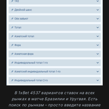
В 1xBet 4537 вариантов ставок на всех
рынках в матче Бразилии и Уругвая. Есть
поиск по рынкам – просто введите название