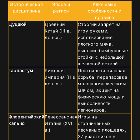
Историческая
Эпоха и
Ключевые
дисциплина
регион
особенности и
правила
Цуцзюй
Древний
Строгий запрет на
Китай (III в.
игру руками,
до н.э.)
использование
плотного мяча,
высокие бамбуковые
стойки с небольшой
шелковой сеткой.
Гарпастум
Римская
Постоянная силовая
империя (II в.
борьба, перепасовка
до н.э.)
маленьким жестким
мячом, акцент на
физическую мощь и
выносливость
легионеров.
Флорентийский
Ренессансная
Игры на
кальчо
Италия (XVI
ограниченных
в.)
песчаных площадях,
27 участников в