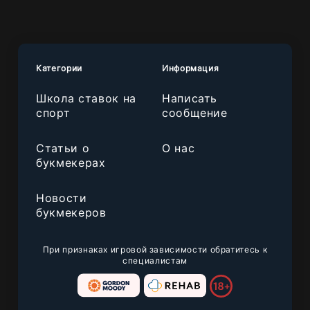
Категории
Информация
Школа ставок на
Написать
спорт
сообщение
Статьи о
О нас
букмекерах
Новости
букмекеров
При признаках игровой зависимости обратитесь к
специалистам