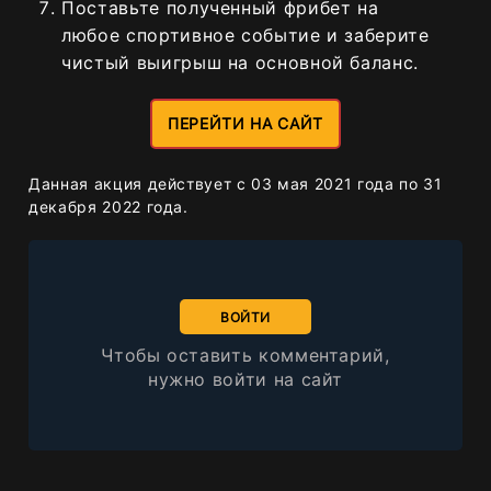
Поставьте полученный фрибет на
любое спортивное событие и заберите
чистый выигрыш на основной баланс.
ПЕРЕЙТИ НА САЙТ
Данная акция действует с 03 мая 2021 года по 31
декабря 2022 года.
ВОЙТИ
Чтобы оставить комментарий,
нужно войти на сайт