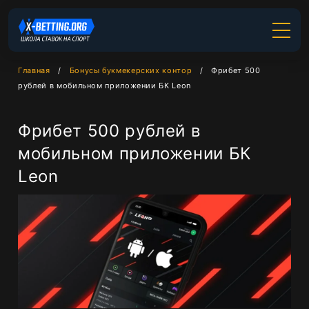
Главная
Бонусы букмекерских контор
Фрибет 500
рублей в мобильном приложении БК Leon
Фрибет 500 рублей в
мобильном приложении БК
Leon