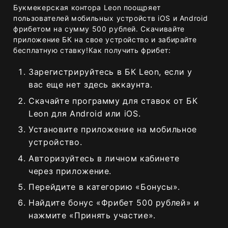
Букмекерская контора Leon поощряет
пользователей мобильных устройств iOS и Android
фрибетом на сумму 500 рублей. Скачивайте
приложение БК на свое устройство и забирайте
бесплатную ставку!Как получить фрибет:
Зарегистрируйтесь в БК Leon, если у
вас еще нет здесь аккаунта.
Скачайте программу для ставок от БК
Leon для Android или iOS.
Установите приложение на мобильное
устройство.
Авторизуйтесь в личном кабинете
через приложение.
Перейдите в категорию «Бонусы».
Найдите бонус «Фрибет 500 рублей» и
нажмите «Принять участие».