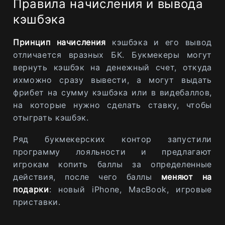
Правила начисления и вывода
кэшбэка
Принцип начисления
кэшбэка и его вывод
отличается вразных БК. Букмекеры могут
вернуть кэшбэк на денежный счет, откуда
ихможно сразу вывести, а могут выдать
фрибет на сумму кэшбэка или в видебаллов,
на которые нужно сделать ставку, чтобы
отыграть кэшбэк.
Ряд букмекерских контор запустили
программу лояльности и предлагают
игрокам копить баллы за определенные
действия, после чего баллы
меняют на
подарки
: новый iPhone, MacBook, игровые
приставки.