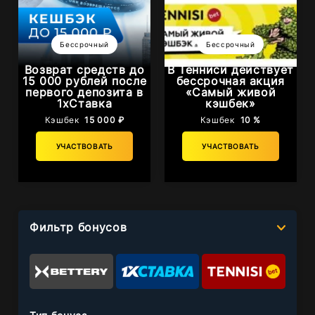
Бессрочный
Бессрочный
Возврат средств до
В Тенниси действует
15 000 рублей после
бессрочная акция
первого депозита в
«Самый живой
1хСтавка
кэшбек»
Кэшбек
15 000 ₽
Кэшбек
10 %
УЧАСТВОВАТЬ
УЧАСТВОВАТЬ
Фильтр бонусов