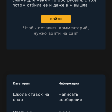
сумму для меня – 10 000 рубелй. с 10%
потом отбила ее и даже в + вышла
ВОЙТИ
Чтобы оставить комментарий,
нужно войти на сайт
Категории
Информация
Школа ставок на
Написать
спорт
сообщение