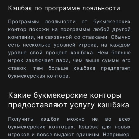
Кэшбэк по программе лояльности
Программы лояльности от букмекерских
контор похожи на программы любой другой
компании, не связанной со ставками. Обычно
есть несколько уровней игрока, на каждом
уровне свой процент кэшбэка. Чем больше
игрок заключает пари, чем выше суммы его
ставок, тем больше кэшбэка предлагает
букмекерская контора.
Какие букмекерские конторы
предоставляют услугу кэшбэка
Получить кэшбэк можно не во всех
букмекерских конторах. Кэшбэк для новых
игроков и вовсе выдают единицы. Например,