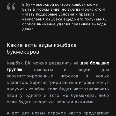
В букмекерской конторе кэшбэк может
быть в любом виде, но всегдаигроку стоит
читать подробные условия и правила
начисления кэшбэка ещедо его получения,
особое внимание уделяя правилам вывода
денег.
Какие есть виды кэшбэка
букмекеров
Кэшбэк БК можно разделить на
две большие
группы
: выплаты и акции для
зарегистрированных игроков и новых
клиентов. Зарегистрированные игроки могут
получить кэшбэк, если будут частозаключать
пари у одного и того же букмекера, либо
если будут следитьза новыми акциями.
А вот для новых игроков часто предлагают