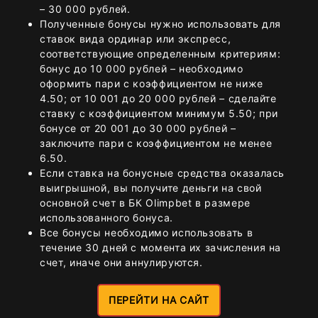
– 30 000 рублей.
Полученные бонусы нужно использовать для
ставок вида ординар или экспресс,
соответствующие определенным критериям:
бонус до 10 000 рублей – необходимо
оформить пари с коэффициентом не ниже
4.50; от 10 001 до 20 000 рублей – сделайте
ставку с коэффициентом минимум 5.50; при
бонусе от 20 001 до 30 000 рублей –
заключите пари с коэффициентом не менее
6.50.
Если ставка на бонусные средства оказалась
выигрышной, вы получите деньги на свой
основной счет в БК Olimpbet в размере
использованного бонуса.
Все бонусы необходимо использовать в
течение 30 дней с момента их зачисления на
счет, иначе они аннулируются.
ПЕРЕЙТИ НА САЙТ